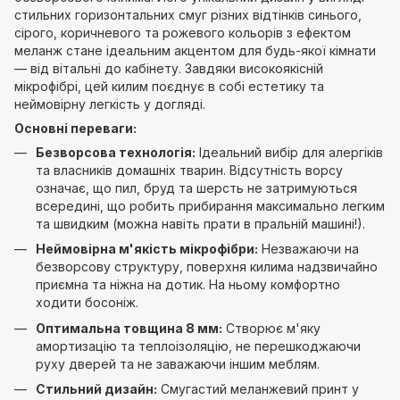
стильних горизонтальних смуг різних відтінків синього,
сірого, коричневого та рожевого кольорів з ефектом
меланж стане ідеальним акцентом для будь-якої кімнати
— від вітальні до кабінету. Завдяки високоякісній
мікрофібрі, цей килим поєднує в собі естетику та
неймовірну легкість у догляді.
Основні переваги:
Безворсова технологія:
Ідеальний вибір для алергіків
та власників домашніх тварин. Відсутність ворсу
означає, що пил, бруд та шерсть не затримуються
всередині, що робить прибирання максимально легким
та швидким (можна навіть прати в пральній машині!).
Неймовірна м'якість мікрофібри:
Незважаючи на
безворсову структуру, поверхня килима надзвичайно
приємна та ніжна на дотик. На ньому комфортно
ходити босоніж.
Оптимальна товщина 8 мм:
Створює м'яку
амортизацію та теплоізоляцію, не перешкоджаючи
руху дверей та не заважаючи іншим меблям.
Стильний дизайн:
Смугастий меланжевий принт у