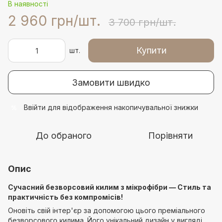
В наявності
2 960 грн/шт.
3 700 грн/шт.
Купити
шт.
Замовити швидко
Ввійти
для відображення накопичувальної знижки
%
До обраного
Порівняти
Опис
Сучасний безворсовий килим з мікрофібри — Стиль та
практичність без компромісів!
Оновіть свій інтер'єр за допомогою цього преміального
безворсового килима. Його унікальний дизайн у вигляді