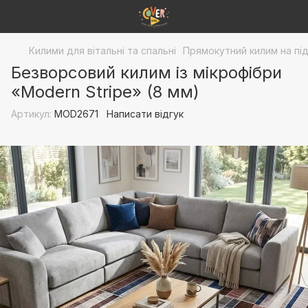
Килими для вітальні та спальні
Прямокутний килим на пі
Безворсовий килим із мікрофібри
«Modern Stripe» (8 мм)
Артикул:
MOD2671
Написати відгук