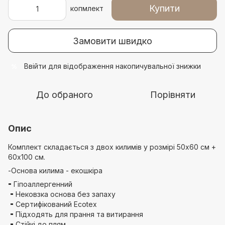
Купити
копмлект
Замовити швидко
Ввійти
для відображення накопичувальної знижки
%
До обраного
Порівняти
Опис
Комплект складається з двох килимів у розмірі 50х60 см +
60х100 см.
-Основа килима - екошкіра
⁃ Гіпоаллергенний
⁃ Нековзка основа без запаху
⁃ Сертифікований Ecotex
⁃ Підходять для прання та витирання
⁃ Стійкі до плям