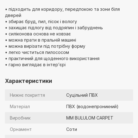
• підходить для коридору, передпокою та зони біля
дверей
• збирає бруд, пил, пісок і вологу
• захищає підлогу від подряпин і забруднень
• силіконова основа не ковзає
• можна прати в пральній машині
• можна вирізати під потрібну форму
• легко чиститься пилососом
• практичний для щоденного використання
• гарно виглядає в інтер’єрі
Характеристики
Нижнє покриття
Суцільний ПВХ
Матеріал
ПВХ (водонепроникний)
Виробник
MM BULULOM CARPET
Орнамент
Соти