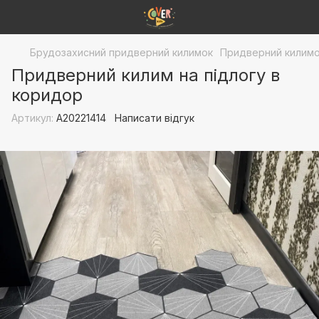
Брудозахисний придверний килимок
Придверний килим
Придверний килим на підлогу в
коридор
Артикул:
А20221414
Написати відгук