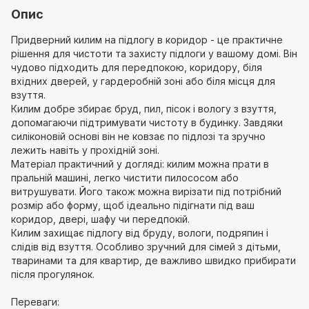
Опис
Придверний килим на підлогу в коридор - це практичне
рішення для чистоти та захисту підлоги у вашому домі. Він
чудово підходить для передпокою, коридору, біля
вхідних дверей, у гардеробній зоні або біля місця для
взуття.
Килим добре збирає бруд, пил, пісок і вологу з взуття,
допомагаючи підтримувати чистоту в будинку. Завдяки
силіконовій основі він не ковзає по підлозі та зручно
лежить навіть у прохідній зоні.
Матеріал практичний у догляді: килим можна прати в
пральній машині, легко чистити пилососом або
витрушувати. Його також можна вирізати під потрібний
розмір або форму, щоб ідеально підігнати під ваш
коридор, двері, шафу чи передпокій.
Килим захищає підлогу від бруду, вологи, подряпин і
слідів від взуття. Особливо зручний для сімей з дітьми,
тваринами та для квартир, де важливо швидко прибирати
після прогулянок.
Переваги: