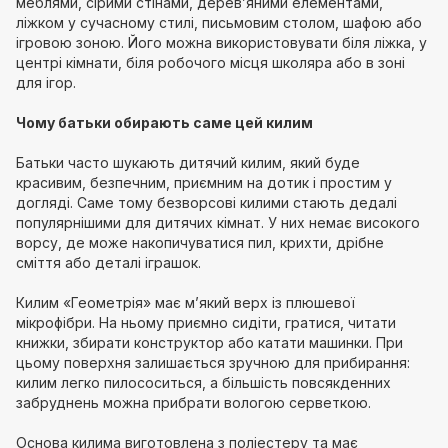
меблями, сірими стінами, дерев’яними елементами,
ліжком у сучасному стилі, письмовим столом, шафою або
ігровою зоною. Його можна використовувати біля ліжка, у
центрі кімнати, біля робочого місця школяра або в зоні
для ігор.
Чому батьки обирають саме цей килим
Батьки часто шукають дитячий килим, який буде
красивим, безпечним, приємним на дотик і простим у
догляді. Саме тому безворсові килими стають дедалі
популярнішими для дитячих кімнат. У них немає високого
ворсу, де може накопичуватися пил, крихти, дрібне
сміття або деталі іграшок.
Килим «Геометрія» має м’який верх із плюшевої
мікрофібри. На ньому приємно сидіти, гратися, читати
книжки, збирати конструктор або катати машинки. При
цьому поверхня залишається зручною для прибирання:
килим легко пилососиться, а більшість повсякденних
забруднень можна прибрати вологою серветкою.
Основа килима виготовлена з поліестеру та має