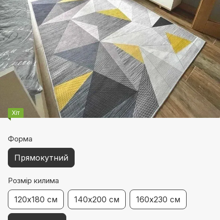
Хіт
Форма
Прямокутний
Розмір килима
120х180 см
140х200 см
160х230 см