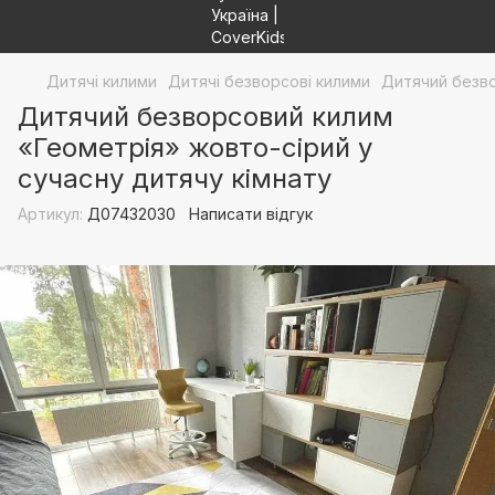
Дитячі килими
Дитячі безворсові килими
Дитячий безво
Дитячий безворсовий килим
«Геометрія» жовто-сірий у
сучасну дитячу кімнату
Артикул:
Д07432030
Написати відгук