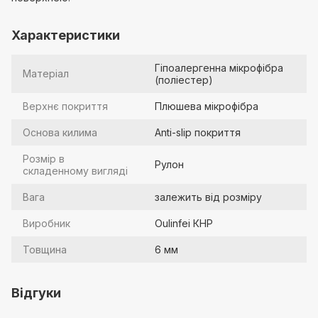
Характеристики
Гіпоалергенна мікрофібра
Матеріал
(поліестер)
Верхнє покриття
Плюшева мікрофібра
Основа килима
Anti-slip покриття
Розмір в
Рулон
складенному вигляді
Вага
залежить від розміру
Виробник
Oulinfei КНР
Товщина
6 мм
Відгуки