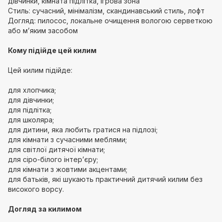
дівчинки, кімната підлітка, ігрова зона
Стиль: сучасний, мінімалізм, скандинавський стиль, лофт
Догляд: пилосос, локальне очищення вологою серветкою
або м’яким засобом
Кому підійде цей килим
Цей килим підійде:
для хлопчика;
для дівчинки;
для підлітка;
для школяра;
для дитини, яка любить гратися на підлозі;
для кімнати з сучасними меблями;
для світлої дитячої кімнати;
для сіро-білого інтер’єру;
для кімнати з жовтими акцентами;
для батьків, які шукають практичний дитячий килим без
високого ворсу.
Догляд за килимом