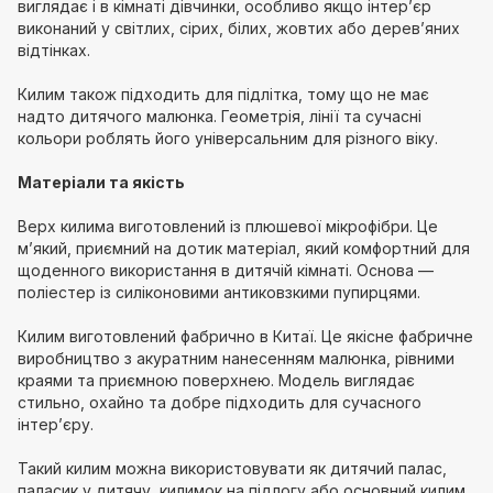
виглядає і в кімнаті дівчинки, особливо якщо інтер’єр
виконаний у світлих, сірих, білих, жовтих або дерев’яних
відтінках.
Килим також підходить для підлітка, тому що не має
надто дитячого малюнка. Геометрія, лінії та сучасні
кольори роблять його універсальним для різного віку.
Матеріали та якість
Верх килима виготовлений із плюшевої мікрофібри. Це
м’який, приємний на дотик матеріал, який комфортний для
щоденного використання в дитячій кімнаті. Основа —
поліестер із силіконовими антиковзкими пупирцями.
Килим виготовлений фабрично в Китаї. Це якісне фабричне
виробництво з акуратним нанесенням малюнка, рівними
краями та приємною поверхнею. Модель виглядає
стильно, охайно та добре підходить для сучасного
інтер’єру.
Такий килим можна використовувати як дитячий палас,
паласик у дитячу, килимок на підлогу або основний килим