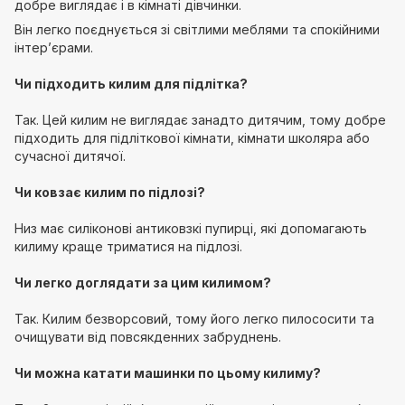
добре виглядає і в кімнаті дівчинки.
Він легко поєднується зі світлими меблями та спокійними
інтер’єрами.
Чи підходить килим для підлітка?
Так. Цей килим не виглядає занадто дитячим, тому добре
підходить для підліткової кімнати, кімнати школяра або
сучасної дитячої.
Чи ковзає килим по підлозі?
Низ має силіконові антиковзкі пупирці, які допомагають
килиму краще триматися на підлозі.
Чи легко доглядати за цим килимом?
Так. Килим безворсовий, тому його легко пилососити та
очищувати від повсякденних забруднень.
Чи можна катати машинки по цьому килиму?