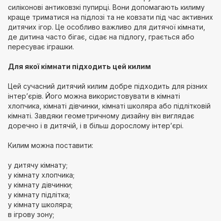
силіконові антиковзкі пупирці. Вони допомагають килиму
краще триматися на підлозі та не ковзати під час активних
дитячих ігор. Це особливо важливо для дитячої кімнати,
де дитина часто бігає, сідає на підлогу, грається або
пересуває іграшки.
Для якої кімнати підходить цей килим
Цей сучасний дитячий килим добре підходить для різних
інтер’єрів. Його можна використовувати в кімнаті
хлопчика, кімнаті дівчинки, кімнаті школяра або підлітковій
кімнаті. Завдяки геометричному дизайну він виглядає
доречно і в дитячій, і в більш дорослому інтер’єрі.
Килим можна поставити:
у дитячу кімнату;
у кімнату хлопчика;
у кімнату дівчинки;
у кімнату підлітка;
у кімнату школяра;
в ігрову зону;