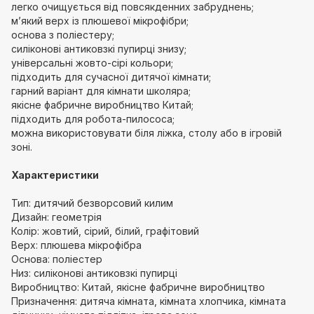
легко очищується від повсякденних забруднень;
м’який верх із плюшевої мікрофібри;
основа з поліестеру;
силіконові антиковзкі пупирці знизу;
універсальні жовто-сірі кольори;
підходить для сучасної дитячої кімнати;
гарний варіант для кімнати школяра;
якісне фабричне виробництво Китай;
підходить для робота-пилососа;
можна використовувати біля ліжка, столу або в ігровій
зоні.
Характеристики
Тип: дитячий безворсовий килим
Дизайн: геометрія
Колір: жовтий, сірий, білий, графітовий
Верх: плюшева мікрофібра
Основа: поліестер
Низ: силіконові антиковзкі пупирці
Виробництво: Китай, якісне фабричне виробництво
Призначення: дитяча кімната, кімната хлопчика, кімната