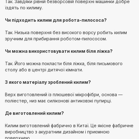
Так. Завдяки рівній безворсовій поверхні машинки добре
їздять по килиму.
Чи підходить килим для робота-пилососа?
Так. Низька поверхня без високого ворсу робить килим
зручним для прибирання роботом-пилососом.
Чи можна використовувати килим біля ліжка?
Так. Його можна покласти біля ліжка, біля письмового
столу або в центрі дитячої кімнати.
З якого матеріалу зроблений килим?
Верх виготовлений із плюшевої мікрофібри, основа —
поліестер, низ має силіконові антиковзкі пупирці.
Де виготовлений килим?
Килим виготовлений фабрично в Китаї. Це якісне фабричне
виробництво з акуратним дизайном і приємною
поверхнею.