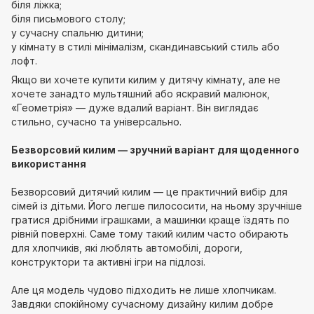
біля ліжка;
біля письмового столу;
у сучасну спальню дитини;
у кімнату в стилі мінімалізм, скандинавський стиль або
лофт.
Якщо ви хочете купити килим у дитячу кімнату, але не
хочете занадто мультяшний або яскравий малюнок,
«Геометрія» — дуже вдалий варіант. Він виглядає
стильно, сучасно та універсально.
Безворсовий килим — зручний варіант для щоденного
використання
Безворсовий дитячий килим — це практичний вибір для
сімей із дітьми. Його легше пилососити, на ньому зручніше
гратися дрібними іграшками, а машинки краще їздять по
рівній поверхні. Саме тому такий килим часто обирають
для хлопчиків, які люблять автомобілі, дороги,
конструктори та активні ігри на підлозі.
Але ця модель чудово підходить не лише хлопчикам.
Завдяки спокійному сучасному дизайну килим добре