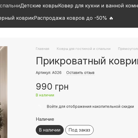
 спальни
Детские ковры
Ковер для кухни и ванной ком
ерный коврик
Распродажа ковров до -50% 🔥
Главная
Ковры для гостиной и спальни
Прямоугол
Прикроватный коври
Артикул: A026
Оставить отзыв
990 грн
В наличии
%
Войти
для отображения накопительной скидки
Наличие
В наличии
Под заказ