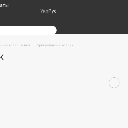
наты
Укр
Рус
ьный ковер на пол
Прикроватный коврик
к