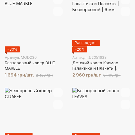
Распродажа
−30%
−20%
Артикул: MOD230
Артикул: Д2051623
Безворсовый ковер BLUE
Детский ковер Космос
MARBLE
Галактика и Планеты |
Безворсовый | 6 мм
1 694 грн/шт.
2 960 грн/шт
2 420 грн
3 700 грн