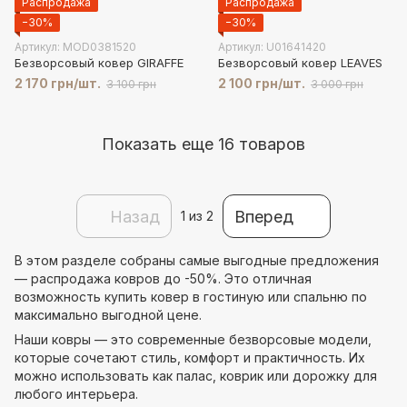
Распродажа
Распродажа
−30%
−30%
Артикул: MOD0381520
Артикул: U01641420
Безворсовый ковер GIRAFFE
Безворсовый ковер LEAVES
2 170 грн/шт.
2 100 грн/шт.
3 100 грн
3 000 грн
Показать еще 16 товаров
Назад
Вперед
1
из 2
В этом разделе собраны самые выгодные предложения
— распродажа ковров до -50%. Это отличная
возможность купить ковер в гостиную или спальню по
максимально выгодной цене.
Наши ковры — это современные безворсовые модели,
которые сочетают стиль, комфорт и практичность. Их
можно использовать как палас, коврик или дорожку для
любого интерьера.