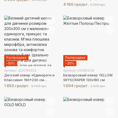
Турция
4 160 грн/шт.
5 200 грн
Распродажа
Распродажа
−50%
−30%
Артикул: Д00181623
Артикул: U02581218
Детский ковер «Единороги и
Безворсовый ковер YELLOW
Классики» 160*230 см
SKYSCRAPER 120х180 см
(Уценка -60%)
1 850 грн/шт.
1 694 грн/шт.
3 700 грн
2 420 грн